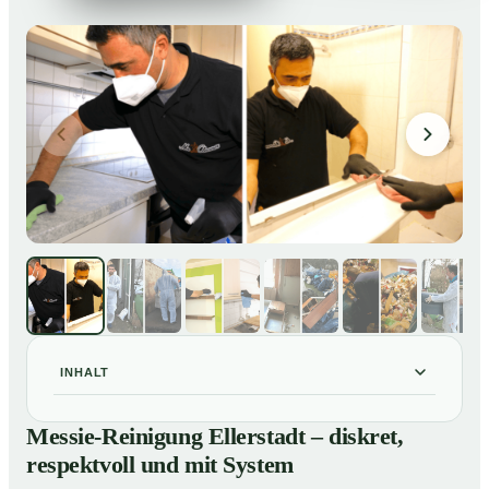
INHALT
Messie-Reinigung Ellerstadt – diskret, respektvoll und
01
Messie-Reinigung Ellerstadt – diskret,
mit System
respektvoll und mit System
Warum professionelle Hilfe bei einer Messie-Wohnung
02