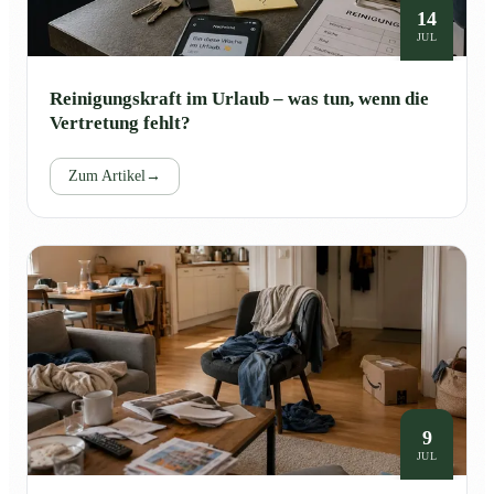
14
JUL
Reinigungskraft im Urlaub – was tun, wenn die
Vertretung fehlt?
Zum Artikel
→
9
JUL