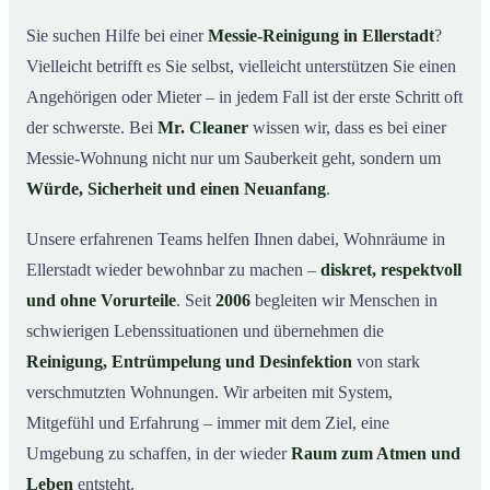
wichtig ist
Sie suchen Hilfe bei einer
Messie-Reinigung in Ellerstadt
?
Wie wir in Ellerstadt helfen
03
Vielleicht betrifft es Sie selbst, vielleicht unterstützen Sie einen
Ablauf einer Messie-Reinigung
04
Angehörigen oder Mieter – in jedem Fall ist der erste Schritt oft
Ihre Vorteile mit Mr. Cleaner in Ellerstadt
der schwerste. Bei
Mr. Cleaner
wissen wir, dass es bei einer
05
Messie-Wohnung nicht nur um Sauberkeit geht, sondern um
Messie-Hilfe in Ellerstadt & Umgebung
06
Würde, Sicherheit und einen Neuanfang
.
Jetzt kostenlose Beratung zur Messie-Reinigung in
07
Ellerstadt
Unsere erfahrenen Teams helfen Ihnen dabei, Wohnräume in
So reinigen unsere Profis eine Messie Wohnung in
08
Ellerstadt wieder bewohnbar zu machen –
diskret, respektvoll
Ellerstadt
und ohne Vorurteile
. Seit
2006
begleiten wir Menschen in
schwierigen Lebenssituationen und übernehmen die
Reinigung, Entrümpelung und Desinfektion
von stark
verschmutzten Wohnungen. Wir arbeiten mit System,
Mitgefühl und Erfahrung – immer mit dem Ziel, eine
Umgebung zu schaffen, in der wieder
Raum zum Atmen und
Leben
entsteht.