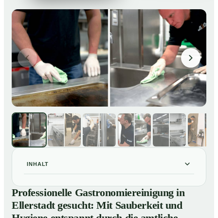
INHALT
Professionelle Gastronomiereinigung in Ellerstadt
01
Professionelle Gastronomiereinigung in
gesucht: Mit Sauberkeit und Hygiene entspannt durch
Ellerstadt gesucht: Mit Sauberkeit und
die amtliche Kontrolle