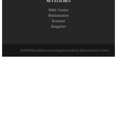
NÜTZLICHES
Hilfe Center
Reklamation
Kontakt
Ratgeber
AGB
Widerruf
Datenschutz
Impressum
Kein Datenhandel
Cookies