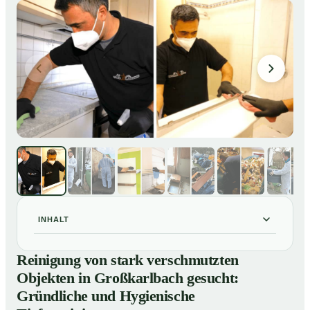
INHALT
Reinigung von stark verschmutzten Objekten in
01
Reinigung von stark verschmutzten
Großkarlbach gesucht: Gründliche und Hygienische
Objekten in Großkarlbach gesucht:
Tiefenreinigung
Gründliche und Hygienische
So reinigen unsere Profis stark verschmutzte
02