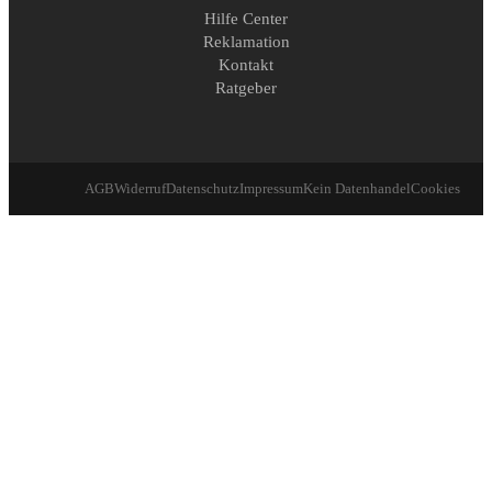
Hilfe Center
Reklamation
Kontakt
Ratgeber
AGB
Widerruf
Datenschutz
Impressum
Kein Datenhandel
Cookies