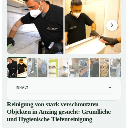
INHALT
Reinigung von stark verschmutzten Objekten in
01
Reinigung von stark verschmutzten
Anzing gesucht: Gründliche und Hygienische
Objekten in Anzing gesucht: Gründliche
Tiefenreinigung
und Hygienische Tiefenreinigung
So reinigen unsere Profis stark verschmutzte
02
Wohnungen in Anzing