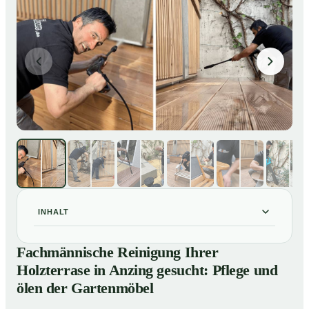
INHALT
Fachmännische Reinigung Ihrer Holzterrase in Anzing
01
Fachmännische Reinigung Ihrer
gesucht: Pflege und ölen der Gartenmöbel
Holzterrase in Anzing gesucht: Pflege und
So reinigen unsere Profis Holzterrassen in Anzing
02
ölen der Gartenmöbel