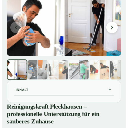
INHALT
Reinigungskraft Pleckhausen – professionelle
01
Reinigungskraft Pleckhausen –
Unterstützung für ein sauberes Zuhause
professionelle Unterstützung für ein
Unsere Leistungen im Überblick
02
sauberes Zuhause