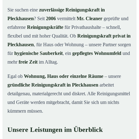
Warum eine Reinigungskraft von Mr. Cleaner?
03
Sie suchen eine
zuverlässige Reinigungskraft in
So läuft die Buchung einer Reinigungskraft ab
04
Pleckhausen
? Seit
2006
vermittelt
Mr. Cleaner
geprüfte und
Typische Anlässe für eine Reinigungskraft
05
erfahrene
Reinigungskräfte
für Privathaushalte – schnell,
Reinigungskraft in Pleckhausen & Umgebung
06
flexibel und mit hoher Qualität. Ob
Reinigungskraft privat in
Jetzt Reinigungskraft buchen
07
Pleckhausen
, für Haus oder Wohnung – unsere Partner sorgen
für
hygienische Sauberkeit
, ein
gepflegtes Wohnumfeld
und
So einfach buchen Sie eine Reinigungskraft in
08
Pleckhausen
mehr
freie Zeit
im Alltag.
Egal ob
Wohnung, Haus oder einzelne Räume
– unsere
gründliche Reinigungskraft in Pleckhausen
arbeitet
detailgenau, materialgerecht und diskret. Alle Reinigungsmittel
und Geräte werden mitgebracht, damit Sie sich um nichts
kümmern müssen.
Unsere Leistungen im Überblick