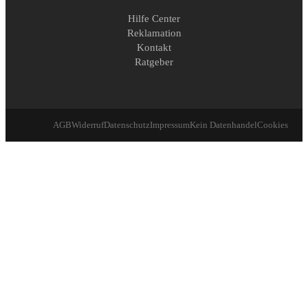
Hilfe Center
Reklamation
Kontakt
Ratgeber
AGB
Widerruf
Datenschutz
Impressum
Kein Datenhandel
Cookies