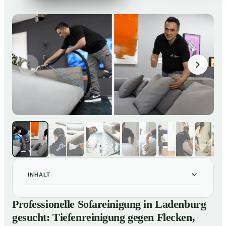
INHALT
Professionelle Sofareinigung in Ladenburg gesucht:
01
Professionelle Sofareinigung in Ladenburg
Tiefenreinigung gegen Flecken, Gerüche und
gesucht: Tiefenreinigung gegen Flecken,
Verfärbungen