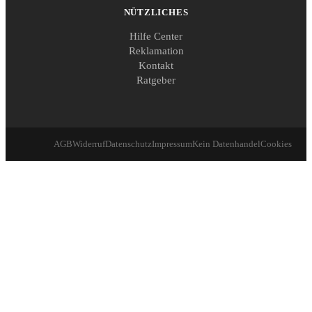
NÜTZLICHES
Hilfe Center
Reklamation
Kontakt
Ratgeber
AGB
Widerruf
Datenschutz
Impressum
Kein Datenhandel
Cookies