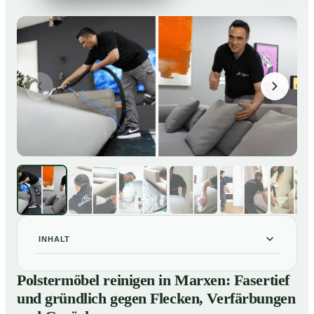
INHALT
Polstermöbel reinigen in Marxen: Fasertief und
01
Polstermöbel reinigen in Marxen: Fasertief
gründlich gegen Flecken, Verfärbungen und Gerüche
und gründlich gegen Flecken, Verfärbungen
So reinigen unsere Profis Polstermöbel in Marxen
02