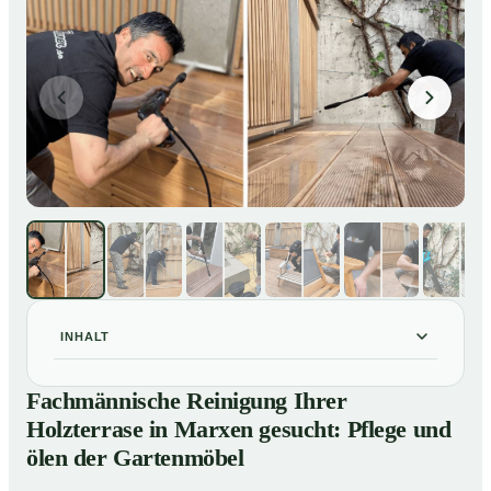
INHALT
Fachmännische Reinigung Ihrer Holzterrase in Marxen
01
Fachmännische Reinigung Ihrer
gesucht: Pflege und ölen der Gartenmöbel
Holzterrase in Marxen gesucht: Pflege und
So reinigen unsere Profis Holzterrassen in Marxen
02
ölen der Gartenmöbel