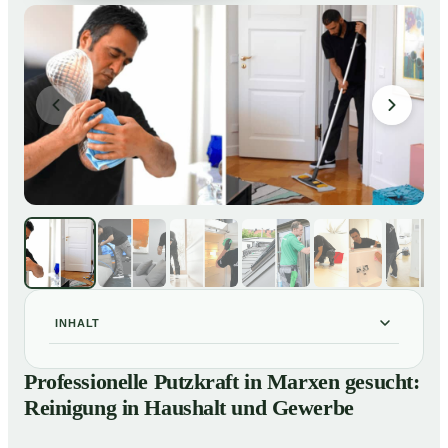
INHALT
Professionelle Putzkraft in Marxen gesucht: Reinigung
01
Professionelle Putzkraft in Marxen gesucht:
in Haushalt und Gewerbe
Reinigung in Haushalt und Gewerbe
So einfach buchen Sie eine Putzkraft in Marxen
02