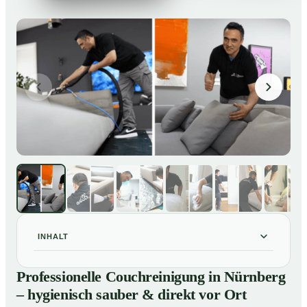
INHALT
Professionelle Couchreinigung in Nürnberg –
01
Professionelle Couchreinigung in Nürnberg
hygienisch sauber & direkt vor Ort
– hygienisch sauber & direkt vor Ort
Unsere Leistungen für Couchreinigung in Nürnberg
02