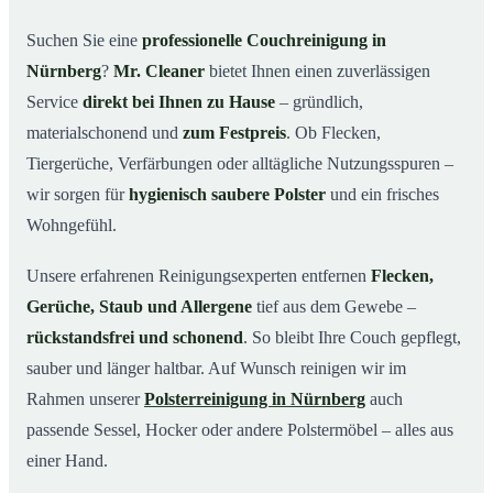
Warum Mr. Cleaner in Nürnberg?
03
Suchen Sie eine
professionelle Couchreinigung in
Nürnberg
?
Mr. Cleaner
bietet Ihnen einen zuverlässigen
So läuft Ihre Couchreinigung in Nürnberg ab
04
Service
direkt bei Ihnen zu Hause
– gründlich,
Couchreinigung in Nürnberg & Umgebung
05
materialschonend und
zum Festpreis
. Ob Flecken,
Jetzt Angebot einholen
06
Tiergerüche, Verfärbungen oder alltägliche Nutzungsspuren –
So wird Ihre Couch in Nürnberg gründlich gereinigt
07
wir sorgen für
hygienisch saubere Polster
und ein frisches
Wohngefühl.
Unsere erfahrenen Reinigungsexperten entfernen
Flecken,
Gerüche, Staub und Allergene
tief aus dem Gewebe –
rückstandsfrei und schonend
. So bleibt Ihre Couch gepflegt,
sauber und länger haltbar. Auf Wunsch reinigen wir im
Rahmen unserer
Polsterreinigung in Nürnberg
auch
passende Sessel, Hocker oder andere Polstermöbel – alles aus
einer Hand.