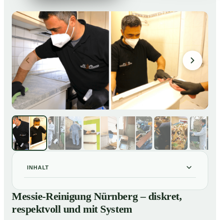
INHALT
Messie-Reinigung Nürnberg – diskret, respektvoll und
01
Messie-Reinigung Nürnberg – diskret,
mit System
respektvoll und mit System
Warum professionelle Hilfe bei einer Messie-Wohnung
02