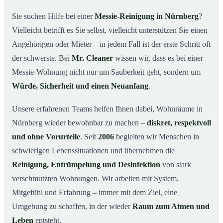
wichtig ist
Sie suchen Hilfe bei einer
Messie-Reinigung in Nürnberg
?
Wie wir in Nürnberg helfen
03
Vielleicht betrifft es Sie selbst, vielleicht unterstützen Sie einen
Ablauf einer Messie-Reinigung
04
Angehörigen oder Mieter – in jedem Fall ist der erste Schritt oft
Ihre Vorteile mit Mr. Cleaner in Nürnberg
der schwerste. Bei
Mr. Cleaner
wissen wir, dass es bei einer
05
Messie-Wohnung nicht nur um Sauberkeit geht, sondern um
Messie-Hilfe in Nürnberg & Umgebung
06
Würde, Sicherheit und einen Neuanfang
.
Jetzt kostenlose Beratung zur Messie-Reinigung in
07
Nürnberg
Unsere erfahrenen Teams helfen Ihnen dabei, Wohnräume in
So reinigen unsere Profis eine Messie Wohnung in
08
Nürnberg wieder bewohnbar zu machen –
diskret, respektvoll
Nürnberg
und ohne Vorurteile
. Seit
2006
begleiten wir Menschen in
schwierigen Lebenssituationen und übernehmen die
Reinigung, Entrümpelung und Desinfektion
von stark
verschmutzten Wohnungen. Wir arbeiten mit System,
Mitgefühl und Erfahrung – immer mit dem Ziel, eine
Umgebung zu schaffen, in der wieder
Raum zum Atmen und
Leben
entsteht.