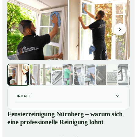
INHALT
Fensterreinigung Nürnberg – warum sich eine
01
Fensterreinigung Nürnberg – warum sich
professionelle Reinigung lohnt
eine professionelle Reinigung lohnt
Unsere Leistungen im Überblick
02