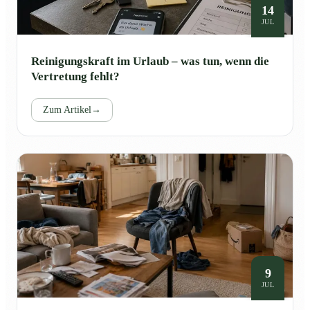
14
JUL
Reinigungskraft im Urlaub – was tun, wenn die
Vertretung fehlt?
Zum Artikel
→
9
JUL