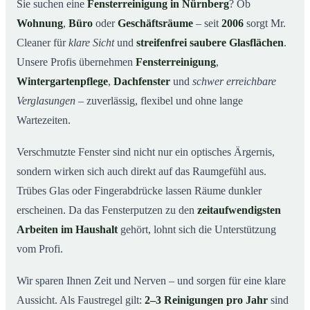
Warum Mr. Cleaner in Nürnberg?
03
Sie suchen eine
Fensterreinigung in Nürnberg
? Ob
Wohnung
,
Büro
oder
Geschäftsräume
– seit
2006
sorgt Mr.
So funktioniert’s
04
Cleaner für
klare Sicht
und
streifenfrei saubere Glasflächen
.
Fensterreinigung in Nürnberg und Umgebung
05
Unsere Profis übernehmen
Fensterreinigung
,
Jetzt kostenloses Angebot einholen
06
Wintergartenpflege
,
Dachfenster
und
schwer erreichbare
So arbeiten unsere Reinigungskräfte bei einer
07
Verglasungen
– zuverlässig, flexibel und ohne lange
Fensterreinigung in Nürnberg
Wartezeiten.
Verschmutzte Fenster sind nicht nur ein optisches Ärgernis,
sondern wirken sich auch direkt auf das Raumgefühl aus.
Trübes Glas oder Fingerabdrücke lassen Räume dunkler
erscheinen. Da das Fensterputzen zu den
zeitaufwendigsten
Arbeiten im Haushalt
gehört, lohnt sich die Unterstützung
vom Profi.
Wir sparen Ihnen Zeit und Nerven – und sorgen für eine klare
Aussicht. Als Faustregel gilt:
2–3 Reinigungen pro Jahr
sind