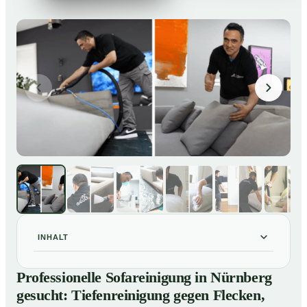
INHALT
Professionelle Sofareinigung in Nürnberg gesucht:
01
Professionelle Sofareinigung in Nürnberg
Tiefenreinigung gegen Flecken, Gerüche und
gesucht: Tiefenreinigung gegen Flecken,
Verfärbungen