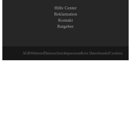
Hilfe Center
Reklamation
Kontakt
Ratgeber
AGB
Widerruf
Datenschutz
Impressum
Kein Datenhandel
Cookies