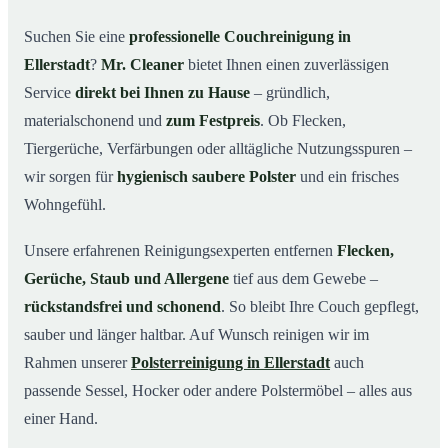
Warum Mr. Cleaner in Ellerstadt?
03
Suchen Sie eine
professionelle Couchreinigung in
Ellerstadt
?
Mr. Cleaner
bietet Ihnen einen zuverlässigen
So läuft Ihre Couchreinigung in Ellerstadt ab
04
Service
direkt bei Ihnen zu Hause
– gründlich,
Couchreinigung in Ellerstadt & Umgebung
05
materialschonend und
zum Festpreis
. Ob Flecken,
Jetzt Angebot einholen
06
Tiergerüche, Verfärbungen oder alltägliche Nutzungsspuren –
So wird Ihre Couch in Ellerstadt gründlich gereinigt
07
wir sorgen für
hygienisch saubere Polster
und ein frisches
Wohngefühl.
Unsere erfahrenen Reinigungsexperten entfernen
Flecken,
Gerüche, Staub und Allergene
tief aus dem Gewebe –
rückstandsfrei und schonend
. So bleibt Ihre Couch gepflegt,
sauber und länger haltbar. Auf Wunsch reinigen wir im
Rahmen unserer
Polsterreinigung in Ellerstadt
auch
passende Sessel, Hocker oder andere Polstermöbel – alles aus
einer Hand.