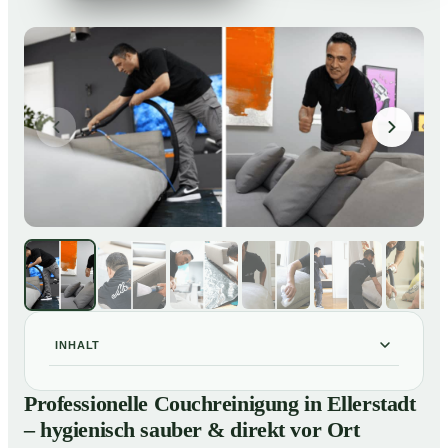
INHALT
Professionelle Couchreinigung in Ellerstadt –
01
Professionelle Couchreinigung in Ellerstadt
hygienisch sauber & direkt vor Ort
– hygienisch sauber & direkt vor Ort
Unsere Leistungen für Couchreinigung in Ellerstadt
02