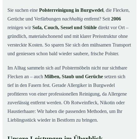
So arbeiten wir
03
Sie suchen eine
Polsterreinigung in Burgwedel
, die Flecken,
Gerüche und Verfärbungen
nachhaltig
entfernt? Seit
2006
Warum Mr. Cleaner in Burgwedel?
04
reinigen wir
Sofa, Couch, Sessel und Stühle
direkt vor Ort –
Polsterreinigung in Burgwedel und Umgebung
05
gründlich, materialschonend und mit klarer Preisstruktur ohne
Preise & Angebot
06
versteckte Kosten. So sparen Sie sich den mühsamen Transport
Verwandte Leistungen (für mehr Sauberkeit im
07
und geniessen schon bald wieder saubere, frische Polster.
Verbund)
Jetzt kostenloses Angebot einholen
Im Alltag sammeln sich auf Polstermöbeln nicht nur sichtbare
08
Flecken an – auch
Milben, Staub und Gerüche
setzen sich
So läuft eine professionelle Polsterreinigung in
09
Burgwedel ab
tief in den Fasern fest. Gerade Allergiker in Burgwedel
profitieren von einer professionellen Reinigung, da Allergene
zuverlässig entfernt werden. Ob Rotweinfleck, Nikotin oder
Haustierhaare: Wir haben die passenden Methoden, um Ihr
Lieblingsstück wieder in Bestform zu bringen.
Unsere Leistungen im Überblick