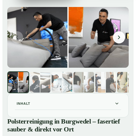
INHALT
Polsterreinigung in Burgwedel – fasertief sauber &
01
Polsterreinigung in Burgwedel – fasertief
direkt vor Ort
sauber & direkt vor Ort
Unsere Leistungen im Überblick
02