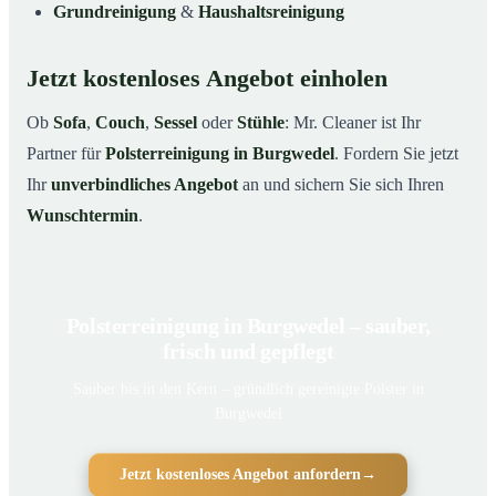
Grundreinigung
&
Haushaltsreinigung
Jetzt kostenloses Angebot einholen
Ob
Sofa
,
Couch
,
Sessel
oder
Stühle
: Mr. Cleaner ist Ihr
Partner für
Polsterreinigung in Burgwedel
. Fordern Sie jetzt
Ihr
unverbindliches Angebot
an und sichern Sie sich Ihren
Wunschtermin
.
Polsterreinigung in Burgwedel – sauber,
frisch und gepflegt
Sauber bis in den Kern – gründlich gereinigte Polster in
Burgwedel
Jetzt kostenloses Angebot anfordern
→