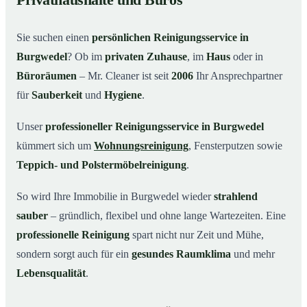
Privathaushalte und Büros
Warum Mr. Cleaner in Burgwedel?
03
Sie suchen einen
persönlichen Reinigungsservice in
So einfach funktioniert’s
04
Burgwedel
? Ob im
privaten Zuhause
, im
Haus
oder in
Typische Anlässe für einen Reinigungsservice
05
Büroräumen
– Mr. Cleaner ist seit
2006
Ihr Ansprechpartner
Reinigungsservice in Burgwedel und Umgebung
06
für
Sauberkeit
und
Hygiene
.
Jetzt kostenloses Angebot einholen
07
Unser
professioneller Reinigungsservice in Burgwedel
So arbeitet ein Reinigungsservice in Burgwedel
08
kümmert sich um
Wohnungsreinigung
, Fensterputzen sowie
wirklich
Teppich- und Polstermöbelreinigung
.
So wird Ihre Immobilie in Burgwedel wieder
strahlend
sauber
– gründlich, flexibel und ohne lange Wartezeiten. Eine
professionelle Reinigung
spart nicht nur Zeit und Mühe,
sondern sorgt auch für ein
gesundes Raumklima
und mehr
Lebensqualität
.