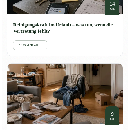
14
JUL
Reinigungskraft im Urlaub – was tun, wenn die
Vertretung fehlt?
Zum Artikel
→
9
JUL