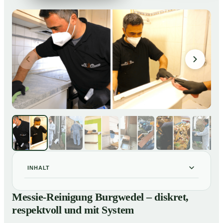
INHALT
Messie-Reinigung Burgwedel – diskret, respektvoll und
01
Messie-Reinigung Burgwedel – diskret,
mit System
respektvoll und mit System
Warum professionelle Hilfe bei einer Messie-Wohnung
02