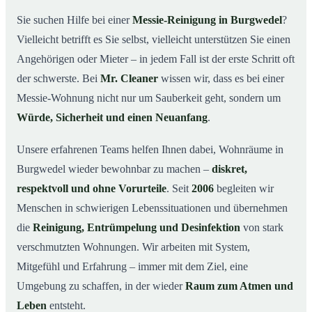
wichtig ist
Sie suchen Hilfe bei einer
Messie-Reinigung in Burgwedel
?
Wie wir in Burgwedel helfen
03
Vielleicht betrifft es Sie selbst, vielleicht unterstützen Sie einen
Ablauf einer Messie-Reinigung
04
Angehörigen oder Mieter – in jedem Fall ist der erste Schritt oft
Ihre Vorteile mit Mr. Cleaner in Burgwedel
der schwerste. Bei
Mr. Cleaner
wissen wir, dass es bei einer
05
Messie-Wohnung nicht nur um Sauberkeit geht, sondern um
Messie-Hilfe in Burgwedel & Umgebung
06
Würde, Sicherheit und einen Neuanfang
.
Jetzt kostenlose Beratung zur Messie-Reinigung in
07
Burgwedel
Unsere erfahrenen Teams helfen Ihnen dabei, Wohnräume in
So reinigen unsere Profis eine Messie Wohnung in
08
Burgwedel wieder bewohnbar zu machen –
diskret,
Burgwedel
respektvoll und ohne Vorurteile
. Seit
2006
begleiten wir
Menschen in schwierigen Lebenssituationen und übernehmen
die
Reinigung, Entrümpelung und Desinfektion
von stark
verschmutzten Wohnungen. Wir arbeiten mit System,
Mitgefühl und Erfahrung – immer mit dem Ziel, eine
Umgebung zu schaffen, in der wieder
Raum zum Atmen und
Leben
entsteht.