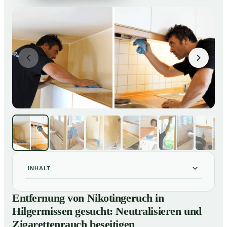
INHALT
Entfernung von Nikotingeruch in Hilgermissen gesucht:
01
Entfernung von Nikotingeruch in
Neutralisieren und Zigarettenrauch beseitigen
Hilgermissen gesucht: Neutralisieren und
So entfernen wir Nikotingeruch in Hilgermissen
02
Zigarettenrauch beseitigen