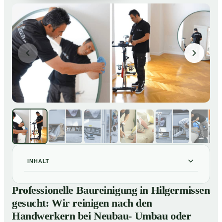
INHALT
Professionelle Baureinigung in Hilgermissen gesucht:
01
Professionelle Baureinigung in Hilgermissen
Wir reinigen nach den Handwerkern bei Neubau-
gesucht: Wir reinigen nach den
Umbau oder Renovierungen
Handwerkern bei Neubau- Umbau oder
Baureinigung in Hilgermissen – Profis im Einsatz
02