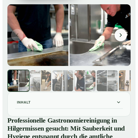
INHALT
Professionelle Gastronomiereinigung in Hilgermissen
01
Professionelle Gastronomiereinigung in
gesucht: Mit Sauberkeit und Hygiene entspannt durch
Hilgermissen gesucht: Mit Sauberkeit und
die amtliche Kontrolle
Hygiene entspannt durch die amtliche