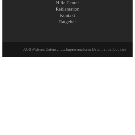
Hilfe Center
Reklamation
Kontakt
Ratgeber
AGB
Widerruf
Datenschutz
Impressum
Kein Datenhandel
Cookies