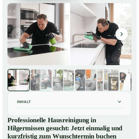
INHALT
Professionelle Hausreinigung in Hilgermissen gesucht:
01
Professionelle Hausreinigung in
Jetzt einmalig und kurzfristig zum Wunschtermin
Hilgermissen gesucht: Jetzt einmalig und
buchen
kurzfristig zum Wunschtermin buchen
So läuft eine professionelle Hausreinigung in