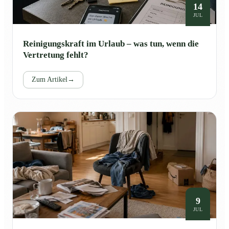
14
JUL
Reinigungskraft im Urlaub – was tun, wenn die
Vertretung fehlt?
Zum Artikel
→
9
JUL