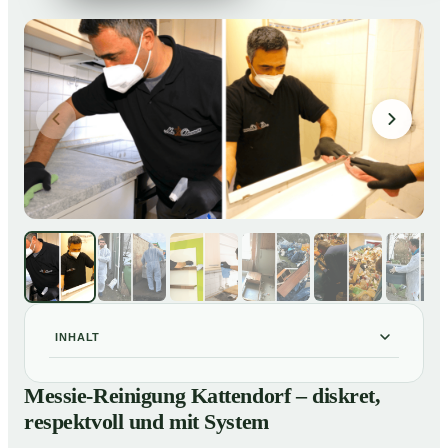
INHALT
Messie-Reinigung Kattendorf – diskret, respektvoll und
01
Messie-Reinigung Kattendorf – diskret,
mit System
respektvoll und mit System
Warum professionelle Hilfe bei einer Messie-Wohnung
02