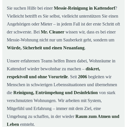
wichtig ist
Sie suchen Hilfe bei einer
Messie-Reinigung in Kattendorf
?
Wie wir in Kattendorf helfen
03
Vielleicht betrifft es Sie selbst, vielleicht unterstützen Sie einen
Ablauf einer Messie-Reinigung
04
Angehörigen oder Mieter – in jedem Fall ist der erste Schritt oft
Ihre Vorteile mit Mr. Cleaner in Kattendorf
der schwerste. Bei
Mr. Cleaner
wissen wir, dass es bei einer
05
Messie-Wohnung nicht nur um Sauberkeit geht, sondern um
Messie-Hilfe in Kattendorf & Umgebung
06
Würde, Sicherheit und einen Neuanfang
.
Jetzt kostenlose Beratung zur Messie-Reinigung in
07
Kattendorf
Unsere erfahrenen Teams helfen Ihnen dabei, Wohnräume in
So reinigen unsere Profis eine Messie Wohnung in
08
Kattendorf wieder bewohnbar zu machen –
diskret,
Kattendorf
respektvoll und ohne Vorurteile
. Seit
2006
begleiten wir
Menschen in schwierigen Lebenssituationen und übernehmen
die
Reinigung, Entrümpelung und Desinfektion
von stark
verschmutzten Wohnungen. Wir arbeiten mit System,
Mitgefühl und Erfahrung – immer mit dem Ziel, eine
Umgebung zu schaffen, in der wieder
Raum zum Atmen und
Leben
entsteht.