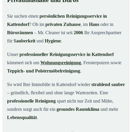
Privathaushalte und Büros
Warum Mr. Cleaner in Kattendorf?
03
Sie suchen einen
persönlichen Reinigungsservice in
So einfach funktioniert’s
04
Kattendorf
? Ob im
privaten Zuhause
, im
Haus
oder in
Typische Anlässe für einen Reinigungsservice
05
Büroräumen
– Mr. Cleaner ist seit
2006
Ihr Ansprechpartner
Reinigungsservice in Kattendorf und Umgebung
06
für
Sauberkeit
und
Hygiene
.
Jetzt kostenloses Angebot einholen
07
Unser
professioneller Reinigungsservice in Kattendorf
So arbeitet ein Reinigungsservice in Kattendorf
08
kümmert sich um
Wohnungsreinigung
, Fensterputzen sowie
wirklich
Teppich- und Polstermöbelreinigung
.
So wird Ihre Immobilie in Kattendorf wieder
strahlend sauber
– gründlich, flexibel und ohne lange Wartezeiten. Eine
professionelle Reinigung
spart nicht nur Zeit und Mühe,
sondern sorgt auch für ein
gesundes Raumklima
und mehr
Lebensqualität
.