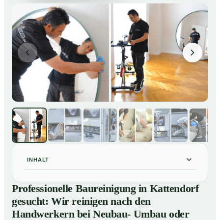
INHALT
Professionelle Baureinigung in Kattendorf gesucht: Wir
01
Professionelle Baureinigung in Kattendorf
reinigen nach den Handwerkern bei Neubau- Umbau
gesucht: Wir reinigen nach den
oder Renovierungen
Handwerkern bei Neubau- Umbau oder
Baureinigung in Kattendorf – Profis im Einsatz
02