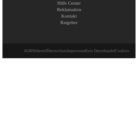
Hilfe Center
Reklamation
Kontakt
Ratgeber
AGB
Widerruf
Datenschutz
Impressum
Kein Datenhandel
Cookies