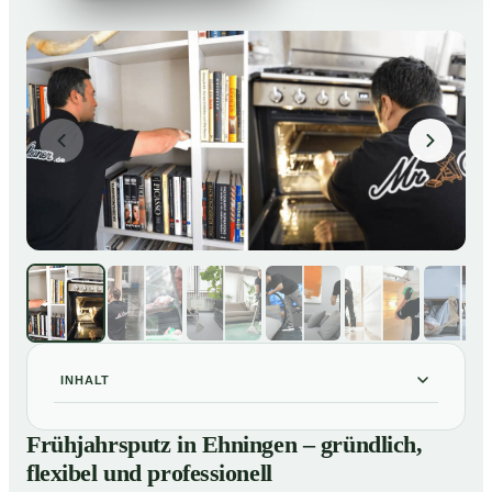
INHALT
Frühjahrsputz in Ehningen – gründlich, flexibel und
01
Frühjahrsputz in Ehningen – gründlich,
professionell
flexibel und professionell
Was gehört zu einem Frühjahrsputz?
02