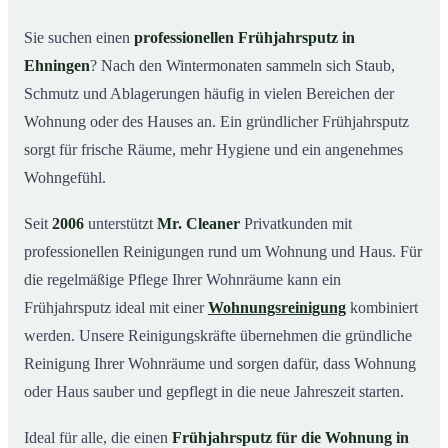
Was kostet ein Frühjahrsputz in Ehningen?
03
Sie suchen einen
professionellen Frühjahrsputz in
Ehningen
? Nach den Wintermonaten sammeln sich Staub,
Warum Mr. Cleaner in Ehningen?
04
Schmutz und Ablagerungen häufig in vielen Bereichen der
Typische Anlässe für einen Frühjahrsputz
05
Wohnung oder des Hauses an. Ein gründlicher Frühjahrsputz
Frühjahrsputz in Ehningen & Umgebung
06
sorgt für frische Räume, mehr Hygiene und ein angenehmes
Jetzt Angebot einholen
07
Wohngefühl.
Frühjahrsputz in Ehningen – so arbeiten unsere Profis
08
Seit
2006
unterstützt
Mr. Cleaner
Privatkunden mit
professionellen Reinigungen rund um Wohnung und Haus. Für
die regelmäßige Pflege Ihrer Wohnräume kann ein
Frühjahrsputz ideal mit einer
Wohnungsreinigung
kombiniert
werden. Unsere Reinigungskräfte übernehmen die gründliche
Reinigung Ihrer Wohnräume und sorgen dafür, dass Wohnung
oder Haus sauber und gepflegt in die neue Jahreszeit starten.
Ideal für alle, die einen
Frühjahrsputz für die Wohnung in