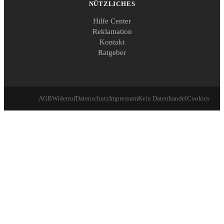
NÜTZLICHES
Hilfe Center
Reklamation
Kontakt
Ratgeber
AGB
Widerruf
Datenschutz
Impressum
Kein Datenhandel
Cookies