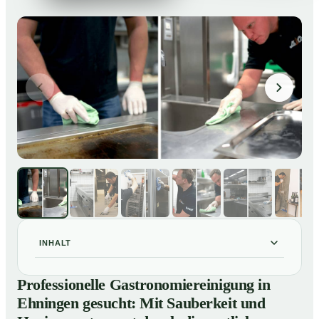
INHALT
Professionelle Gastronomiereinigung in Ehningen
01
Professionelle Gastronomiereinigung in
gesucht: Mit Sauberkeit und Hygiene entspannt durch
Ehningen gesucht: Mit Sauberkeit und
die amtliche Kontrolle