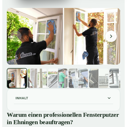
INHALT
Warum einen professionellen Fensterputzer in
01
Warum einen professionellen Fensterputzer
Ehningen beauftragen?
in Ehningen beauftragen?
Darum lohnt sich ein Fensterputzer in Ehningen
02