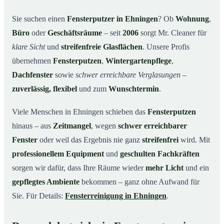
Unsere Leistungen im Überblick
03
Sie suchen einen
Fensterputzer in Ehningen
? Ob
Wohnung
,
Büro
oder
Geschäftsräume
– seit
2006
sorgt Mr. Cleaner für
Warum Mr. Cleaner in Ehningen?
04
klare Sicht
und
streifenfreie Glasflächen
. Unsere Profis
So funktioniert’s
05
übernehmen
Fensterputzen
,
Wintergartenpflege
,
Fensterputzer in Ehningen & Umgebung
06
Dachfenster
sowie
schwer erreichbare Verglasungen
–
Jetzt kostenloses Angebot einholen
07
zuverlässig, flexibel
und zum
Wunschtermin
.
Qualität, die man sieht – ein Fensterputzer in
08
Ehningen im Einsatz
Viele Menschen in Ehningen schieben das
Fensterputzen
hinaus – aus
Zeitmangel
, wegen
schwer erreichbarer
Fenster
oder weil das Ergebnis nie ganz
streifenfrei
wird. Mit
professionellem Equipment
und
geschulten Fachkräften
sorgen wir dafür, dass Ihre Räume wieder
mehr Licht
und ein
gepflegtes Ambiente
bekommen – ganz ohne Aufwand für
Sie. Für Details:
Fensterreinigung in Ehningen
.