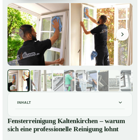
INHALT
Fensterreinigung Kaltenkirchen – warum sich eine
01
Fensterreinigung Kaltenkirchen – warum
professionelle Reinigung lohnt
sich eine professionelle Reinigung lohnt
Unsere Leistungen im Überblick
02