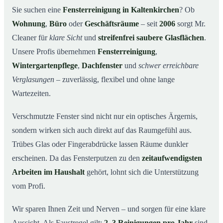
Warum Mr. Cleaner in Kaltenkirchen?
03
Sie suchen eine
Fensterreinigung in Kaltenkirchen
? Ob
Wohnung
,
Büro
oder
Geschäftsräume
– seit
2006
sorgt Mr.
So funktioniert’s
04
Cleaner für
klare Sicht
und
streifenfrei saubere Glasflächen
.
Fensterreinigung in Kaltenkirchen und Umgebung
05
Unsere Profis übernehmen
Fensterreinigung
,
Jetzt kostenloses Angebot einholen
06
Wintergartenpflege
,
Dachfenster
und
schwer erreichbare
So arbeiten unsere Reinigungskräfte bei einer
07
Verglasungen
– zuverlässig, flexibel und ohne lange
Fensterreinigung in Kaltenkirchen
Wartezeiten.
Verschmutzte Fenster sind nicht nur ein optisches Ärgernis,
sondern wirken sich auch direkt auf das Raumgefühl aus.
Trübes Glas oder Fingerabdrücke lassen Räume dunkler
erscheinen. Da das Fensterputzen zu den
zeitaufwendigsten
Arbeiten im Haushalt
gehört, lohnt sich die Unterstützung
vom Profi.
Wir sparen Ihnen Zeit und Nerven – und sorgen für eine klare
Aussicht. Als Faustregel gilt:
2–3 Reinigungen pro Jahr
sind