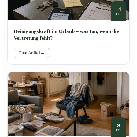
14
JUL
Reinigungskraft im Urlaub – was tun, wenn die
Vertretung fehlt?
Zum Artikel
→
9
JUL