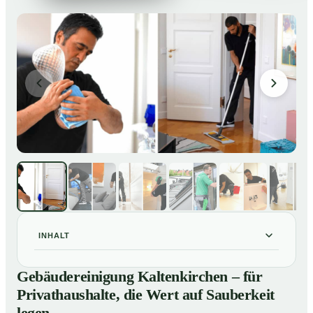
INHALT
Gebäudereinigung Kaltenkirchen – für Privathaushalte,
01
Gebäudereinigung Kaltenkirchen – für
die Wert auf Sauberkeit legen
Privathaushalte, die Wert auf Sauberkeit
Unsere Leistungen im Überblick
02