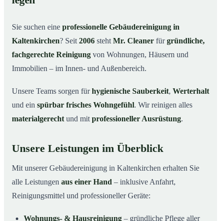
legen
Warum Mr. Cleaner in Kaltenkirchen?
03
Sie suchen eine
professionelle Gebäudereinigung in
So läuft die Gebäudereinigung ab
04
Kaltenkirchen
? Seit
2006
steht
Mr. Cleaner
für
gründliche,
Typische Anlässe für eine Gebäudereinigung
05
fachgerechte Reinigung
von Wohnungen, Häusern und
Gebäudereinigung in Kaltenkirchen & Umgebung
06
Immobilien – im Innen- und Außenbereich.
Jetzt Angebot einholen
07
Unsere Teams sorgen für
hygienische Sauberkeit
,
Werterhalt
Gebäudereinigung in Kaltenkirchen – Profis im Einsatz
08
und ein
spürbar frisches Wohngefühl
. Wir reinigen alles
materialgerecht
und mit
professioneller Ausrüstung
.
Unsere Leistungen im Überblick
Mit unserer Gebäudereinigung in Kaltenkirchen erhalten Sie
alle Leistungen
aus einer Hand
– inklusive Anfahrt,
Reinigungsmittel und professioneller Geräte:
Wohnungs- & Hausreinigung
– gründliche Pflege aller