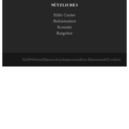
NÜTZLICHES
Hilfe Center
Reklamation
Kontakt
Ratgeber
AGB
Widerruf
Datenschutz
Impressum
Kein Datenhandel
Cookies