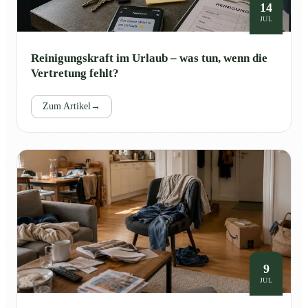
14
JUL
Reinigungskraft im Urlaub – was tun, wenn die
Vertretung fehlt?
Zum Artikel
→
9
JUL