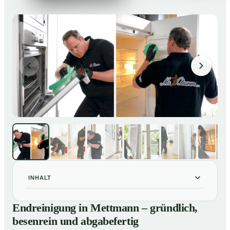
INHALT
Endreinigung in Mettmann – gründlich, besenrein und
01
Endreinigung in Mettmann – gründlich,
abgabefertig
besenrein und abgabefertig
Unsere Leistungen im Überblick
02