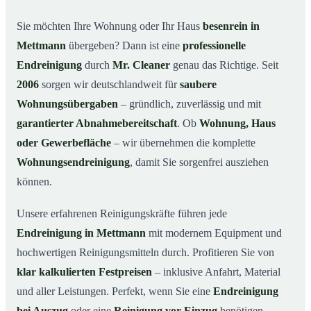
Warum Mr. Cleaner in Mettmann?
03
Sie möchten Ihre Wohnung oder Ihr Haus
besenrein in
Mettmann
übergeben? Dann ist eine
professionelle
So läuft die Endreinigung in Mettmann ab
04
Endreinigung
durch
Mr. Cleaner
genau das Richtige. Seit
Typische Anlässe für eine Endreinigung
05
2006
sorgen wir deutschlandweit für
saubere
Endreinigung in Mettmann & Umgebung
06
Wohnungsübergaben
– gründlich, zuverlässig und mit
Jetzt Angebot anfordern
07
garantierter Abnahmebereitschaft
. Ob
Wohnung, Haus
So sieht eine professionelle Endreinigung in
oder Gewerbefläche
– wir übernehmen die komplette
08
Mettmann aus
Wohnungsendreinigung
, damit Sie sorgenfrei ausziehen
können.
Unsere erfahrenen Reinigungskräfte führen jede
Endreinigung in Mettmann
mit modernem Equipment und
hochwertigen Reinigungsmitteln durch. Profitieren Sie von
klar kalkulierten Festpreisen
– inklusive Anfahrt, Material
und aller Leistungen. Perfekt, wenn Sie eine
Endreinigung
bei Auszug
oder eine
Reinigung vor Einzug
benötigen.