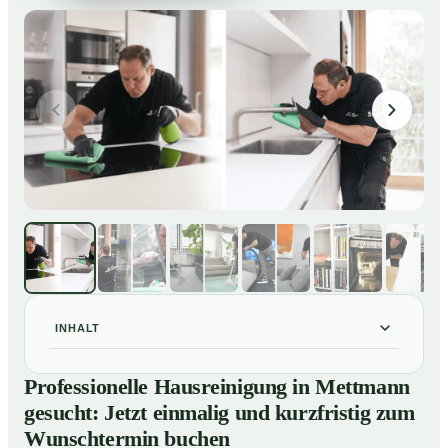
INHALT
Professionelle Hausreinigung in Mettmann gesucht:
01
Professionelle Hausreinigung in Mettmann
Jetzt einmalig und kurzfristig zum Wunschtermin
gesucht: Jetzt einmalig und kurzfristig zum
buchen
Wunschtermin buchen
So läuft eine professionelle Hausreinigung in