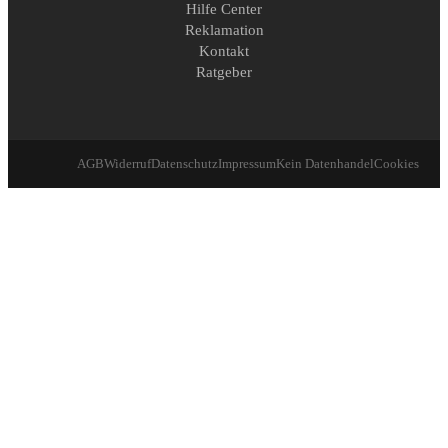
Hilfe Center
Reklamation
Kontakt
Ratgeber
AGB
Widerruf
Datenschutz
Impressum
Kein Datenhandel
Cookies