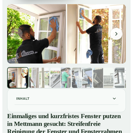
INHALT
Einmaliges und kurzfristes Fenster putzen in
01
Einmaliges und kurzfristes Fenster putzen
Mettmann gesucht: Streifenfreie Reinigung der Fenster
in Mettmann gesucht: Streifenfreie
und Fensterrahmen
Reinigung der Fenster und Fensterrahmen