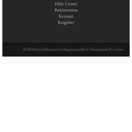
Hilfe Center
Reklamation
Kontakt
Ratgeber
AGB
Widerruf
Datenschutz
Impressum
Kein Datenhandel
Cookies