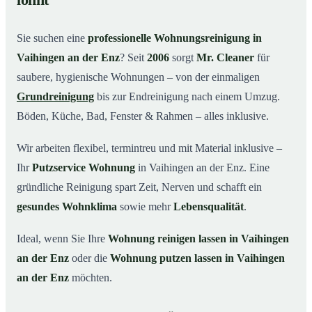
lohnt
Warum Mr. Cleaner in Vaihingen an der Enz?
03
Sie suchen eine
professionelle Wohnungsreinigung in
So funktioniert’s
04
Vaihingen an der Enz
? Seit
2006
sorgt
Mr. Cleaner
für
Typische Anlässe für eine Wohnungsreinigung
05
saubere, hygienische Wohnungen – von der einmaligen
Wohnungsreinigung in Vaihingen an der Enz &
06
Grundreinigung
bis zur Endreinigung nach einem Umzug.
Umgebung
Böden, Küche, Bad, Fenster & Rahmen – alles inklusive.
Jetzt Angebot einholen
07
Wir arbeiten flexibel, termintreu und mit Material inklusive –
So reinigen unsere Profis Ihre Wohnung in
08
Vaihingen an der Enz
Ihr
Putzservice Wohnung
in Vaihingen an der Enz. Eine
gründliche Reinigung spart Zeit, Nerven und schafft ein
gesundes Wohnklima
sowie mehr
Lebensqualität
.
Ideal, wenn Sie Ihre
Wohnung reinigen lassen in Vaihingen
an der Enz
oder die
Wohnung putzen lassen in Vaihingen
an der Enz
möchten.