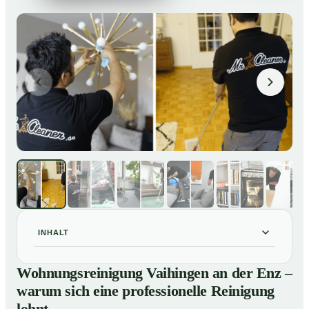
INHALT
Wohnungsreinigung Vaihingen an der Enz – warum
01
Wohnungsreinigung Vaihingen an der Enz –
sich eine professionelle Reinigung lohnt
warum sich eine professionelle Reinigung
Unsere Leistungen im Überblick
02