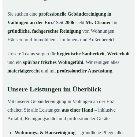
Warum Mr. Cleaner in Vaihingen an der Enz?
03
Sie suchen eine
professionelle Gebäudereinigung in
So läuft die Gebäudereinigung ab
04
Vaihingen an der Enz
? Seit
2006
steht
Mr. Cleaner
für
Typische Anlässe für eine Gebäudereinigung
05
gründliche, fachgerechte Reinigung
von Wohnungen,
Gebäudereinigung in Vaihingen an der Enz &
06
Häusern und Immobilien – im Innen- und Außenbereich.
Umgebung
Jetzt Angebot einholen
07
Unsere Teams sorgen für
hygienische Sauberkeit
,
Werterhalt
und ein
spürbar frisches Wohngefühl
. Wir reinigen alles
Gebäudereinigung in Vaihingen an der Enz – Profis im
08
Einsatz
materialgerecht
und mit
professioneller Ausrüstung
.
Unsere Leistungen im Überblick
Mit unserer Gebäudereinigung in Vaihingen an der Enz
erhalten Sie alle Leistungen
aus einer Hand
– inklusive
Anfahrt, Reinigungsmittel und professioneller Geräte:
Wohnungs- & Hausreinigung
– gründliche Pflege aller