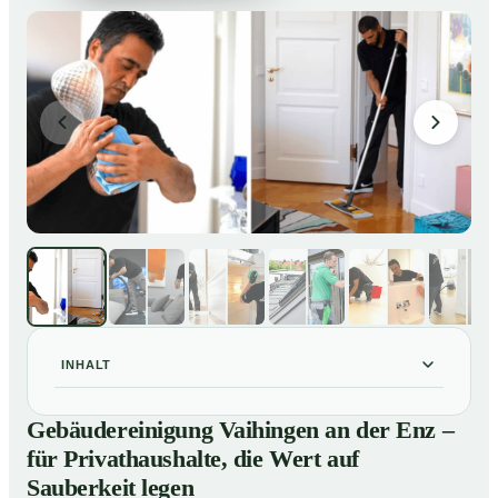
INHALT
Gebäudereinigung Vaihingen an der Enz – für
01
Gebäudereinigung Vaihingen an der Enz –
Privathaushalte, die Wert auf Sauberkeit legen
für Privathaushalte, die Wert auf
Unsere Leistungen im Überblick
02
Sauberkeit legen