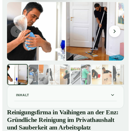
INHALT
Reinigungsfirma in Vaihingen an der Enz: Gründliche
01
Reinigungsfirma in Vaihingen an der Enz:
Reinigung im Privathaushalt und Sauberkeit am
Gründliche Reinigung im Privathaushalt
Arbeitsplatz
und Sauberkeit am Arbeitsplatz
So arbeitet eine Reinigungsfirma in Vaihingen an der
02