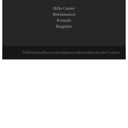
Hilfe Center
Reklamation
Kontakt
Ratgeber
AGB
Widerruf
Datenschutz
Impressum
Kein Datenhandel
Cookies