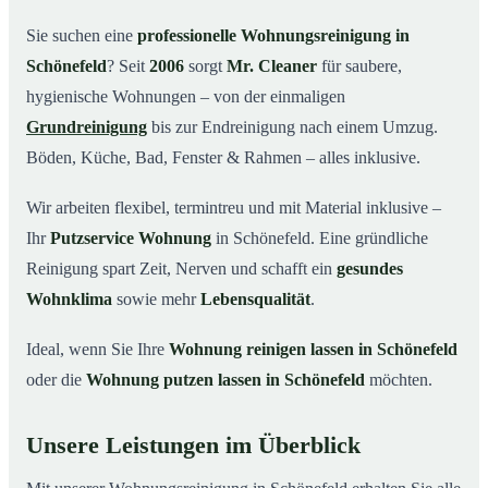
Warum Mr. Cleaner in Schönefeld?
03
Sie suchen eine
professionelle Wohnungsreinigung in
Schönefeld
? Seit
2006
sorgt
Mr. Cleaner
für saubere,
So funktioniert’s
04
hygienische Wohnungen – von der einmaligen
Typische Anlässe für eine Wohnungsreinigung
05
Grundreinigung
bis zur Endreinigung nach einem Umzug.
Wohnungsreinigung in Schönefeld & Umgebung
06
Böden, Küche, Bad, Fenster & Rahmen – alles inklusive.
Jetzt Angebot einholen
07
Wir arbeiten flexibel, termintreu und mit Material inklusive –
So reinigen unsere Profis Ihre Wohnung in
08
Schönefeld
Ihr
Putzservice Wohnung
in Schönefeld. Eine gründliche
Reinigung spart Zeit, Nerven und schafft ein
gesundes
Wohnklima
sowie mehr
Lebensqualität
.
Ideal, wenn Sie Ihre
Wohnung reinigen lassen in Schönefeld
oder die
Wohnung putzen lassen in Schönefeld
möchten.
Unsere Leistungen im Überblick