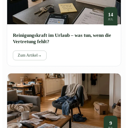
14
JUL
Reinigungskraft im Urlaub – was tun, wenn die
Vertretung fehlt?
Zum Artikel
→
9
JUL