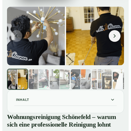
INHALT
Wohnungsreinigung Schönefeld – warum sich eine
01
Wohnungsreinigung Schönefeld – warum
professionelle Reinigung lohnt
sich eine professionelle Reinigung lohnt
Unsere Leistungen im Überblick
02