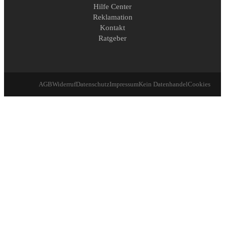
Hilfe Center
Reklamation
Kontakt
Ratgeber
AGB
Widerruf
Datenschutz
Impressum
Kein Datenhandel
Cookies