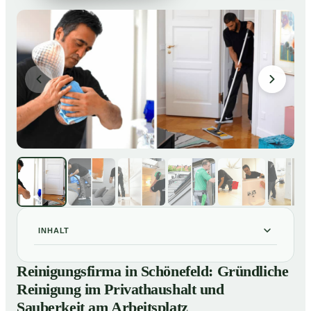
INHALT
Reinigungsfirma in Schönefeld: Gründliche Reinigung
01
Reinigungsfirma in Schönefeld: Gründliche
im Privathaushalt und Sauberkeit am Arbeitsplatz
Reinigung im Privathaushalt und
So arbeitet eine Reinigungsfirma in Schönefeld
02
Sauberkeit am Arbeitsplatz