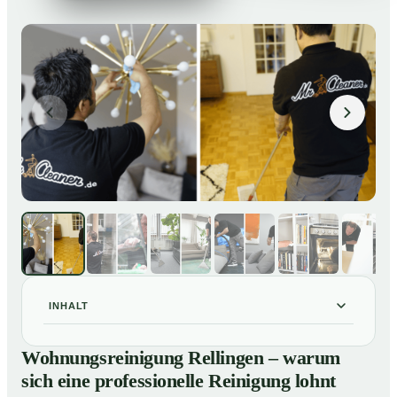
INHALT
Wohnungsreinigung Rellingen – warum sich eine
01
Wohnungsreinigung Rellingen – warum
professionelle Reinigung lohnt
sich eine professionelle Reinigung lohnt
Unsere Leistungen im Überblick
02