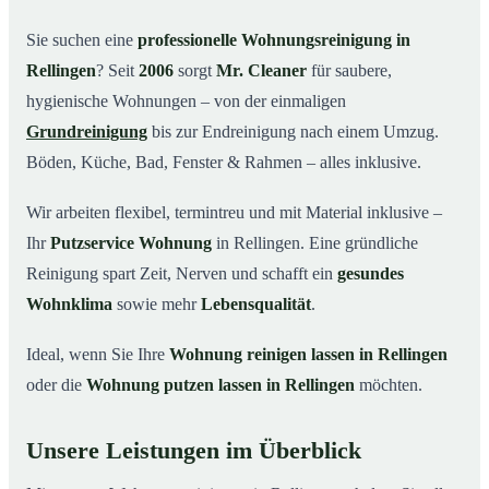
Warum Mr. Cleaner in Rellingen?
03
Sie suchen eine
professionelle Wohnungsreinigung in
Rellingen
? Seit
2006
sorgt
Mr. Cleaner
für saubere,
So funktioniert’s
04
hygienische Wohnungen – von der einmaligen
Typische Anlässe für eine Wohnungsreinigung
05
Grundreinigung
bis zur Endreinigung nach einem Umzug.
Wohnungsreinigung in Rellingen & Umgebung
06
Böden, Küche, Bad, Fenster & Rahmen – alles inklusive.
Jetzt Angebot einholen
07
Wir arbeiten flexibel, termintreu und mit Material inklusive –
So reinigen unsere Profis Ihre Wohnung in
08
Rellingen
Ihr
Putzservice Wohnung
in Rellingen. Eine gründliche
Reinigung spart Zeit, Nerven und schafft ein
gesundes
Wohnklima
sowie mehr
Lebensqualität
.
Ideal, wenn Sie Ihre
Wohnung reinigen lassen in Rellingen
oder die
Wohnung putzen lassen in Rellingen
möchten.
Unsere Leistungen im Überblick