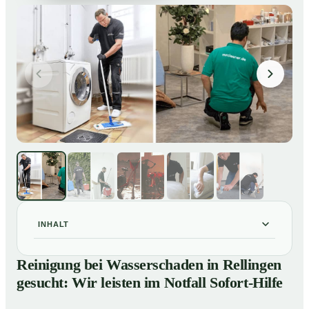
INHALT
Reinigung bei Wasserschaden in Rellingen gesucht:
01
Reinigung bei Wasserschaden in Rellingen
Wir leisten im Notfall Sofort-Hilfe
gesucht: Wir leisten im Notfall Sofort-Hilfe
So läuft die Reinigung nach Wasserschaden in
02
Rellingen ab