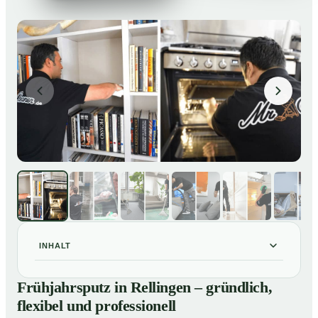
INHALT
Frühjahrsputz in Rellingen – gründlich, flexibel und
01
Frühjahrsputz in Rellingen – gründlich,
professionell
flexibel und professionell
Was gehört zu einem Frühjahrsputz?
02