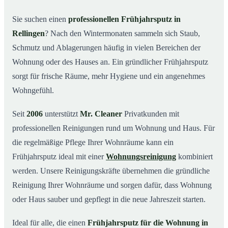
Was kostet ein Frühjahrsputz in Rellingen?
03
Sie suchen einen
professionellen Frühjahrsputz in
Rellingen
? Nach den Wintermonaten sammeln sich Staub,
Warum Mr. Cleaner in Rellingen?
04
Schmutz und Ablagerungen häufig in vielen Bereichen der
Typische Anlässe für einen Frühjahrsputz
05
Wohnung oder des Hauses an. Ein gründlicher Frühjahrsputz
Frühjahrsputz in Rellingen & Umgebung
06
sorgt für frische Räume, mehr Hygiene und ein angenehmes
Jetzt Angebot einholen
07
Wohngefühl.
Frühjahrsputz in Rellingen – so arbeiten unsere Profis
08
Seit
2006
unterstützt
Mr. Cleaner
Privatkunden mit
professionellen Reinigungen rund um Wohnung und Haus. Für
die regelmäßige Pflege Ihrer Wohnräume kann ein
Frühjahrsputz ideal mit einer
Wohnungsreinigung
kombiniert
werden. Unsere Reinigungskräfte übernehmen die gründliche
Reinigung Ihrer Wohnräume und sorgen dafür, dass Wohnung
oder Haus sauber und gepflegt in die neue Jahreszeit starten.
Ideal für alle, die einen
Frühjahrsputz für die Wohnung in