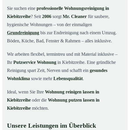
Warum Mr. Cleaner in Kiebitzreihe?
03
Sie suchen eine
professionelle Wohnungsreinigung in
Kiebitzreihe
? Seit
2006
sorgt
Mr. Cleaner
für saubere,
So funktioniert’s
04
hygienische Wohnungen – von der einmaligen
Typische Anlässe für eine Wohnungsreinigung
05
Grundreinigung
bis zur Endreinigung nach einem Umzug.
Wohnungsreinigung in Kiebitzreihe & Umgebung
06
Böden, Küche, Bad, Fenster & Rahmen – alles inklusive.
Jetzt Angebot einholen
07
Wir arbeiten flexibel, termintreu und mit Material inklusive –
So reinigen unsere Profis Ihre Wohnung in
08
Kiebitzreihe
Ihr
Putzservice Wohnung
in Kiebitzreihe. Eine gründliche
Reinigung spart Zeit, Nerven und schafft ein
gesundes
Wohnklima
sowie mehr
Lebensqualität
.
Ideal, wenn Sie Ihre
Wohnung reinigen lassen in
Kiebitzreihe
oder die
Wohnung putzen lassen in
Kiebitzreihe
möchten.
Unsere Leistungen im Überblick