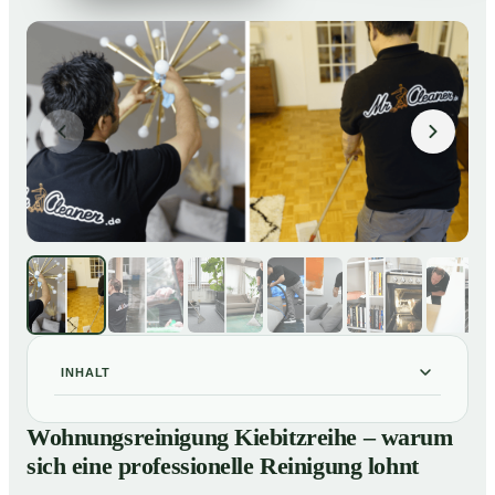
INHALT
Wohnungsreinigung Kiebitzreihe – warum sich eine
01
Wohnungsreinigung Kiebitzreihe – warum
professionelle Reinigung lohnt
sich eine professionelle Reinigung lohnt
Unsere Leistungen im Überblick
02