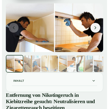
INHALT
Entfernung von Nikotingeruch in Kiebitzreihe gesucht:
01
Entfernung von Nikotingeruch in
Neutralisieren und Zigarettenrauch beseitigen
Kiebitzreihe gesucht: Neutralisieren und
So entfernen wir Nikotingeruch in Kiebitzreihe
02
Zigarettenrauch beseitigen