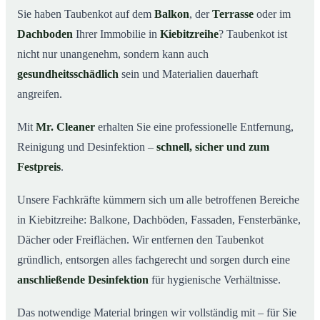
Sie haben Taubenkot auf dem
Balkon
, der
Terrasse
oder im
Ihr Vorteil: Erfahrung & klare Abläufe
03
Dachboden
Ihrer Immobilie in
Kiebitzreihe
? Taubenkot ist
Taubenkot entfernen in Kiebitzreihe & Umgebung
04
nicht nur unangenehm, sondern kann auch
Jetzt Angebot für die Taubenkot-Entfernung in
gesundheitsschädlich
sein und Materialien dauerhaft
05
Kiebitzreihe anfordern
angreifen.
So wird Taubenkot in Kiebitzreihe professionell entfernt
06
Mit
Mr. Cleaner
erhalten Sie eine professionelle Entfernung,
Reinigung und Desinfektion –
schnell, sicher und zum
Festpreis
.
Unsere Fachkräfte kümmern sich um alle betroffenen Bereiche
in Kiebitzreihe: Balkone, Dachböden, Fassaden, Fensterbänke,
Dächer oder Freiflächen. Wir entfernen den Taubenkot
gründlich, entsorgen alles fachgerecht und sorgen durch eine
anschließende Desinfektion
für hygienische Verhältnisse.
Das notwendige Material bringen wir vollständig mit – für Sie