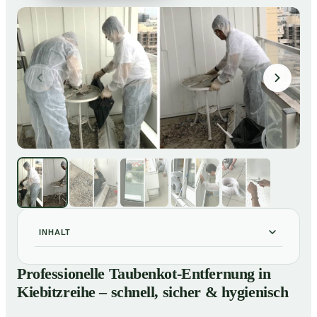
INHALT
Professionelle Taubenkot-Entfernung in Kiebitzreihe –
01
Professionelle Taubenkot-Entfernung in
schnell, sicher & hygienisch
Kiebitzreihe – schnell, sicher & hygienisch
Warum professionelle Taubenkot-Entfernung in
02
Kiebitzreihe wichtig ist