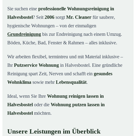
Warum Mr. Cleaner in Halvesbostel?
03
Sie suchen eine
professionelle Wohnungsreinigung in
Halvesbostel
? Seit
2006
sorgt
Mr. Cleaner
für saubere,
So funktioniert’s
04
hygienische Wohnungen – von der einmaligen
Typische Anlässe für eine Wohnungsreinigung
05
Grundreinigung
bis zur Endreinigung nach einem Umzug.
Wohnungsreinigung in Halvesbostel & Umgebung
06
Böden, Küche, Bad, Fenster & Rahmen – alles inklusive.
Jetzt Angebot einholen
07
Wir arbeiten flexibel, termintreu und mit Material inklusive –
So reinigen unsere Profis Ihre Wohnung in
08
Halvesbostel
Ihr
Putzservice Wohnung
in Halvesbostel. Eine gründliche
Reinigung spart Zeit, Nerven und schafft ein
gesundes
Wohnklima
sowie mehr
Lebensqualität
.
Ideal, wenn Sie Ihre
Wohnung reinigen lassen in
Halvesbostel
oder die
Wohnung putzen lassen in
Halvesbostel
möchten.
Unsere Leistungen im Überblick