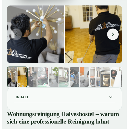
INHALT
Wohnungsreinigung Halvesbostel – warum sich eine
01
Wohnungsreinigung Halvesbostel – warum
professionelle Reinigung lohnt
sich eine professionelle Reinigung lohnt
Unsere Leistungen im Überblick
02