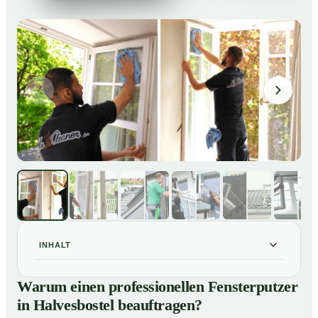
INHALT
Warum einen professionellen Fensterputzer in
01
Warum einen professionellen Fensterputzer
Halvesbostel beauftragen?
in Halvesbostel beauftragen?
Darum lohnt sich ein Fensterputzer in Halvesbostel
02