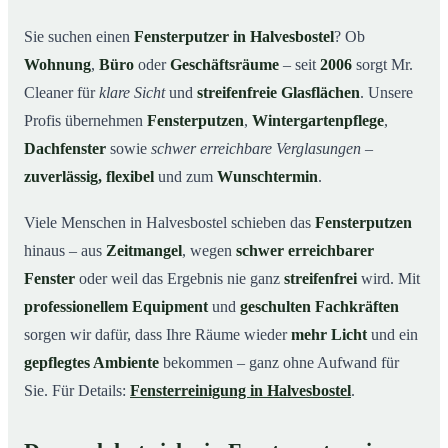
Unsere Leistungen im Überblick
03
Sie suchen einen
Fensterputzer in Halvesbostel
? Ob
Wohnung
,
Büro
oder
Geschäftsräume
– seit
2006
sorgt Mr.
Warum Mr. Cleaner in Halvesbostel?
04
Cleaner für
klare Sicht
und
streifenfreie Glasflächen
. Unsere
So funktioniert’s
05
Profis übernehmen
Fensterputzen
,
Wintergartenpflege
,
Fensterputzer in Halvesbostel & Umgebung
06
Dachfenster
sowie
schwer erreichbare Verglasungen
–
Jetzt kostenloses Angebot einholen
07
zuverlässig, flexibel
und zum
Wunschtermin
.
Qualität, die man sieht – ein Fensterputzer in
08
Halvesbostel im Einsatz
Viele Menschen in Halvesbostel schieben das
Fensterputzen
hinaus – aus
Zeitmangel
, wegen
schwer erreichbarer
Fenster
oder weil das Ergebnis nie ganz
streifenfrei
wird. Mit
professionellem Equipment
und
geschulten Fachkräften
sorgen wir dafür, dass Ihre Räume wieder
mehr Licht
und ein
gepflegtes Ambiente
bekommen – ganz ohne Aufwand für
Sie. Für Details:
Fensterreinigung in Halvesbostel
.