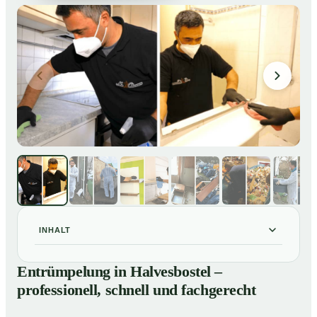
INHALT
Entrümpelung in Halvesbostel – professionell, schnell
01
Entrümpelung in Halvesbostel –
und fachgerecht
professionell, schnell und fachgerecht
Unsere Leistungen im Überblick
02