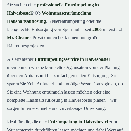
Was kostet eine Entrümpelung in Halvesbostel?
03
Sie suchen eine
professionelle Entrümpelung in
Halvesbostel
? Ob
Wohnungsentrümpelung
,
Warum Mr. Cleaner in Halvesbostel?
04
Haushaltsauflösung
, Kellerentrümpelung oder die
Typische Anlässe für eine Entrümpelung
05
fachgerechte Entsorgung von Sperrmüll – seit
2006
unterstützt
Entrümpelung in Halvesbostel & Umgebung
06
Mr. Cleaner
Privatkunden bei kleinen und großen
Jetzt Angebot einholen
07
Räumungsprojekten.
Entrümpelung in Halvesbostel – so arbeiten unsere
08
Profis
Als erfahrener
Entrümpelungsservice in Halvesbostel
übernehmen wir die komplette Organisation von der Planung
über den Abtransport bis zur fachgerechten Entsorgung. So
sparen Sie Zeit, Aufwand und unnötige Wege. Ganz gleich, ob
Sie eine Wohnung entrümpeln lassen möchten oder eine
komplette Haushaltsauflösung in Halvesbostel planen – wir
sorgen für eine schnelle und zuverlässige Umsetzung.
Ideal für alle, die eine
Entrümpelung in Halvesbostel
zum
Wunschtermin durchführen lassen möchten und dabei Wert auf