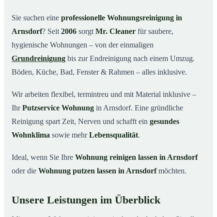
Warum Mr. Cleaner in Arnsdorf?
03
Sie suchen eine
professionelle Wohnungsreinigung in
Arnsdorf
? Seit
2006
sorgt
Mr. Cleaner
für saubere,
So funktioniert’s
04
hygienische Wohnungen – von der einmaligen
Typische Anlässe für eine Wohnungsreinigung
05
Grundreinigung
bis zur Endreinigung nach einem Umzug.
Wohnungsreinigung in Arnsdorf & Umgebung
06
Böden, Küche, Bad, Fenster & Rahmen – alles inklusive.
Jetzt Angebot einholen
07
Wir arbeiten flexibel, termintreu und mit Material inklusive –
So reinigen unsere Profis Ihre Wohnung in
08
Arnsdorf
Ihr
Putzservice Wohnung
in Arnsdorf. Eine gründliche
Reinigung spart Zeit, Nerven und schafft ein
gesundes
Wohnklima
sowie mehr
Lebensqualität
.
Ideal, wenn Sie Ihre
Wohnung reinigen lassen in Arnsdorf
oder die
Wohnung putzen lassen in Arnsdorf
möchten.
Unsere Leistungen im Überblick