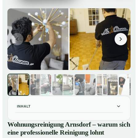
INHALT
Wohnungsreinigung Arnsdorf – warum sich eine
01
Wohnungsreinigung Arnsdorf – warum sich
professionelle Reinigung lohnt
eine professionelle Reinigung lohnt
Unsere Leistungen im Überblick
02