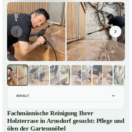
INHALT
Fachmännische Reinigung Ihrer Holzterrase in
01
Fachmännische Reinigung Ihrer
Arnsdorf gesucht: Pflege und ölen der Gartenmöbel
Holzterrase in Arnsdorf gesucht: Pflege und
So reinigen unsere Profis Holzterrassen in Arnsdorf
02
ölen der Gartenmöbel